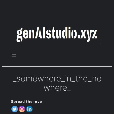
Zum
Inhalt
springen
_somewhere_in_the_no
where_
Spread the love