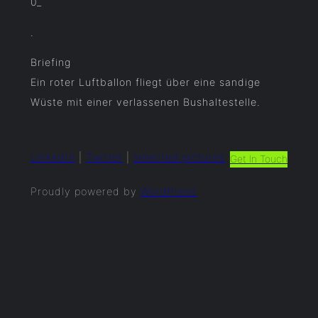
0_
.
Briefing
Ein roter Luftballon fliegt über eine sandige
Wüste mit einer verlassenen Bushaltestelle.
LinkedIn
|
Twitter
|
selected.pictures
Get In Touch
Proudly powered by
WordPress