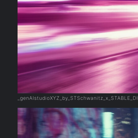
_genAIstudioXYZ_by_STSchwanitz_x_STABLE_D