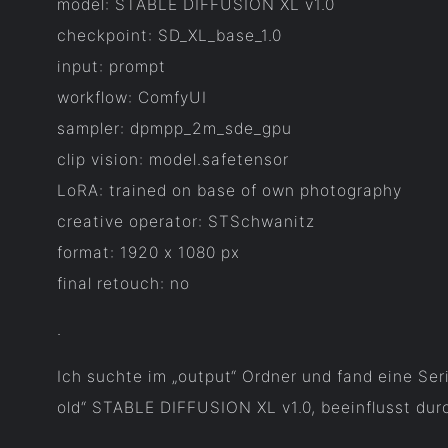
model: STABLE DIFFUSION XL v1.0
checkpoint: SD_XL_base_1.0
input: prompt
workflow: ComfyUI
sampler: dpmpp_2m_sde_gpu
clip vision: model.safetensor
LoRA: trained on base of own photography
creative operator: STSchwanitz
format: 1920 x 1080 px
final retouch: no
.
Ich suchte im „output“ Ordner und fand eine Ser
old“ STABLE DIFFUSION XL v1.0, beeinflusst dur