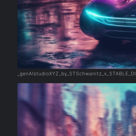
_genAIstudioXYZ_by_STSchwanitz_x_STABLE_D