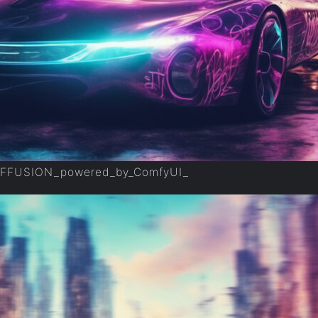
IFFUSION_powered_by_ComfyUI_