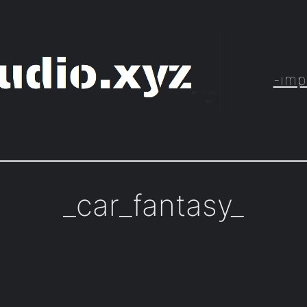
-imp
_car_fantasy_