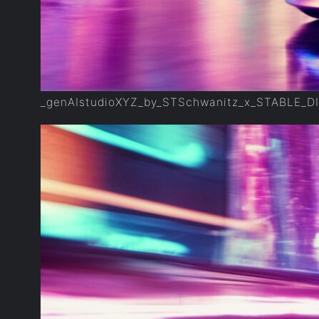
_genAIstudioXYZ_by_STSchwanitz_x_STABLE_D