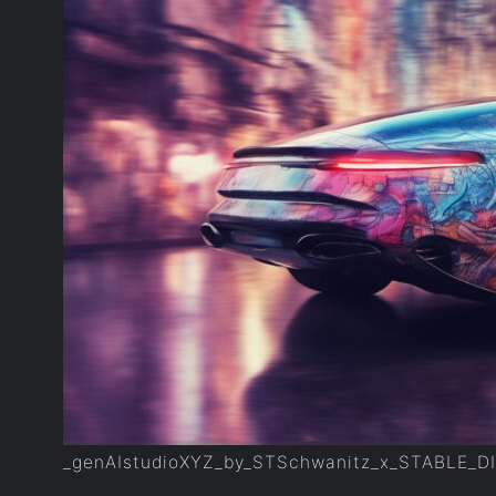
_genAIstudioXYZ_by_STSchwanitz_x_STABLE_D